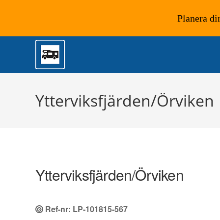
Planera di
Hoppa
till
innehållet
Ytterviksfjärden/Örviken
Ytterviksfjärden/Örviken
Ref-nr: LP-101815-567