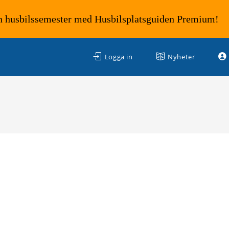
n husbilssemester med Husbilsplatsguiden Premium!
Logga in
Nyheter