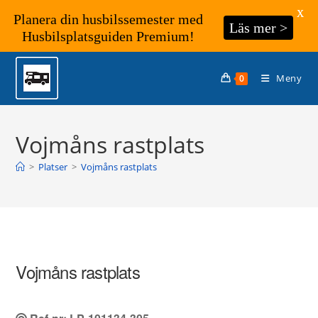
X
Planera din husbilssemester med
Läs mer >
Husbilsplatsguiden Premium!
Hoppa
till
Meny
0
innehållet
Vojmåns rastplats
>
Platser
>
Vojmåns rastplats
Vojmåns rastplats