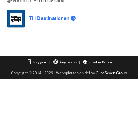
Ref-nr: LP-101134-305
Till Destinationen
Logga in
Ångra köp
Cookie Policy
Copyright © 2014 - 2026 - Webbplatsen en del av
CubeSeven Group