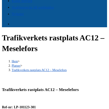
Kund Service
panel.
Snabbgenväg till webbsidor
Nyheter
Trafikverkets rastplats AC12 –
Meselefors
Hem
>
Platser
>
Trafikverkets rastplats AC12 – Meselefors
Trafikverkets rastplats AC12 – Meselefors
Ref-nr: LP-101123-301