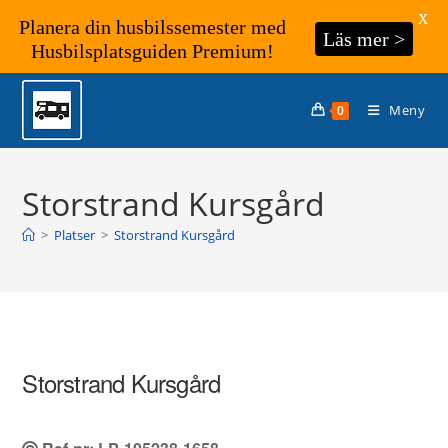
X
Planera din husbilssemester med
Läs mer >
Husbilsplatsguiden Premium!
Hoppa
till
Meny
0
innehållet
Storstrand Kursgård
>
Platser
>
Storstrand Kursgård
Storstrand Kursgård