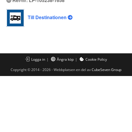
Ref-nr: LP-105238-1658
Till Destinationen
Logga in
Ångra köp
Cookie Policy
Copyright © 2014 - 2026 - Webbplatsen en del av
CubeSeven Group