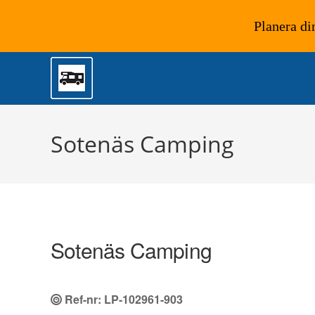
Planera di
Hoppa
till
innehållet
Sotenäs Camping
Sotenäs Camping
Ref-nr: LP-102961-903