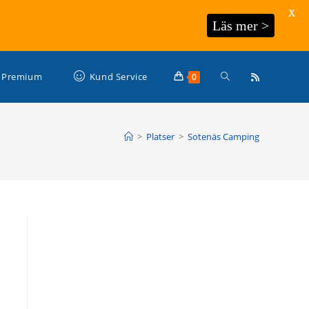
X
Läs mer >
Slå
Premium
Kund Service
0
på/av
>
Platser
>
Sotenäs Camping
webbplatssökning