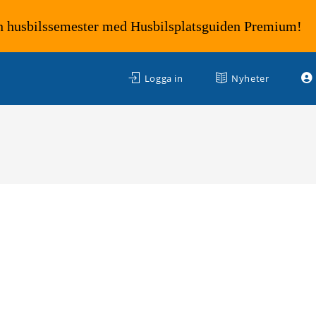
n husbilssemester med Husbilsplatsguiden Premium!
Logga in
Nyheter