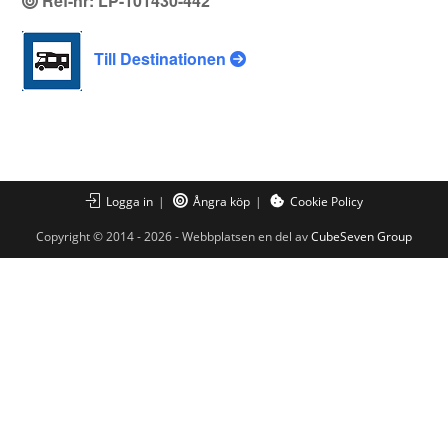
Ref-nr: LP-101430-442
Till Destinationen
Logga in
Ångra köp
Cookie Policy
Copyright © 2014 - 2026 - Webbplatsen en del av
CubeSeven Group