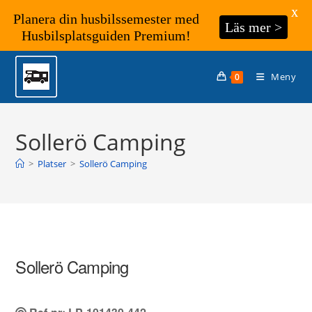
X
Planera din husbilssemester med
Läs mer >
Husbilsplatsguiden Premium!
Hoppa
till
Meny
0
innehållet
Sollerö Camping
>
Platser
>
Sollerö Camping
Sollerö Camping