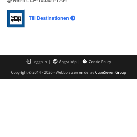
Ref-nr: LP-105351-1704
Till Destinationen
Logga in
Ångra köp
Cookie Policy
Copyright © 2014 - 2026 - Webbplatsen en del av
CubeSeven Group