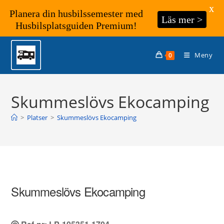
X
Planera din husbilssemester med
Läs mer >
Husbilsplatsguiden Premium!
Hoppa
till
Meny
0
innehållet
Skummeslövs Ekocamping
>
Platser
>
Skummeslövs Ekocamping
Skummeslövs Ekocamping