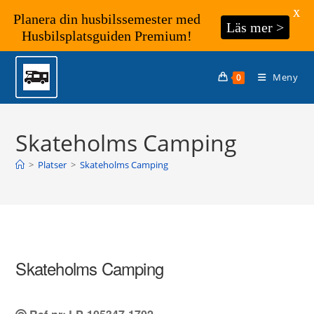
X
Planera din husbilssemester med
Läs mer >
Husbilsplatsguiden Premium!
Hoppa
till
Meny
0
innehållet
Skateholms Camping
>
Platser
>
Skateholms Camping
Skateholms Camping