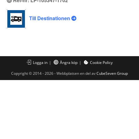
Ref-nr: LP-105347-1702
Till Destinationen
Logga in
Ångra köp
Cookie Policy
Copyright © 2014 - 2026 - Webbplatsen en del av
CubeSeven Group