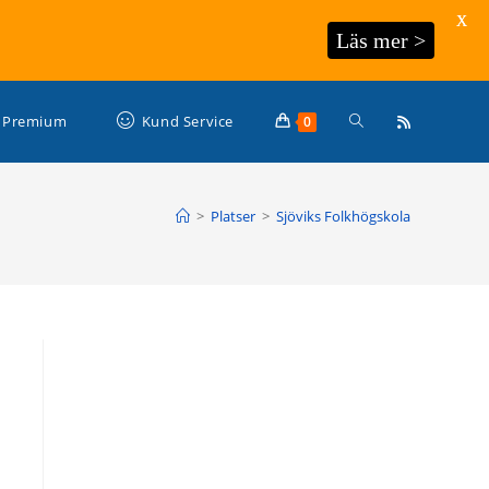
X
Läs mer >
Slå
Premium
Kund Service
0
på/av
>
Platser
>
Sjöviks Folkhögskola
webbplatssökning