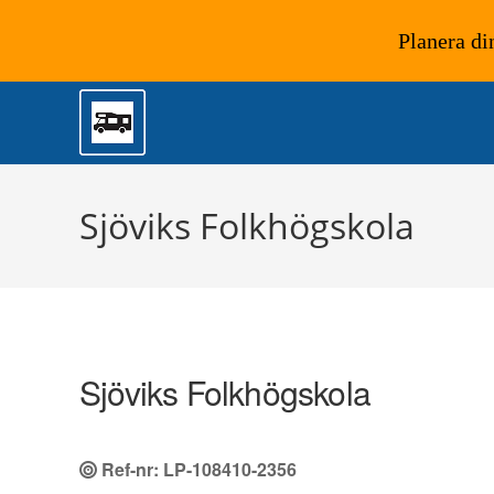
Planera di
Hoppa
till
innehållet
Sjöviks Folkhögskola
Sjöviks Folkhögskola
Ref-nr: LP-108410-2356