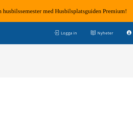
n husbilssemester med Husbilsplatsguiden Premium!
Logga in
Nyheter