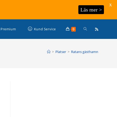
X
Läs mer >
Slå
Premium
Kund Service
0
på/av
>
Platser
>
Ratans gästhamn
webbplatssökning