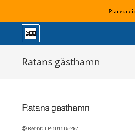
Planera di
Hoppa
till
innehållet
Ratans gästhamn
Ratans gästhamn
Ref-nr: LP-101115-297