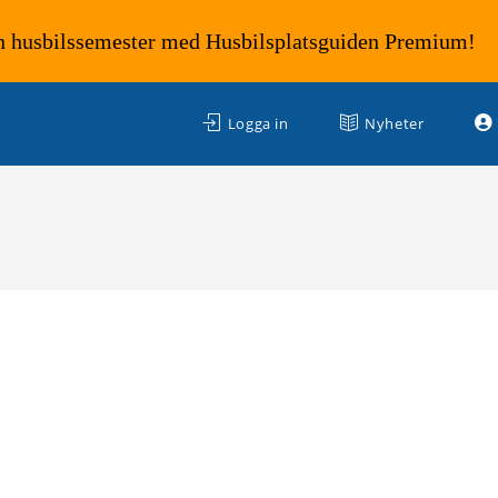
n husbilssemester med Husbilsplatsguiden Premium!
Logga in
Nyheter