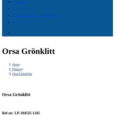
Premium
search
Kund Service
panel.
Snabbgenväg till webbsidor
Nyheter
Orsa Grönklitt
Hem
>
Platser
>
Orsa Grönklitt
Orsa Grönklitt
Ref-nr: LP-104535-1345