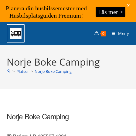
X
Planera din husbilssemester med
Läs mer >
Husbilsplatsguiden Premium!
Hoppa
till
Meny
0
innehållet
Norje Boke Camping
>
Platser
>
Norje Boke Camping
Norje Boke Camping