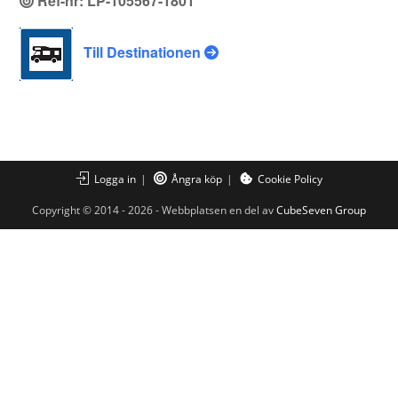
Ref-nr: LP-105567-1801
Till Destinationen
Logga in
Ångra köp
Cookie Policy
Copyright © 2014 - 2026 - Webbplatsen en del av
CubeSeven Group