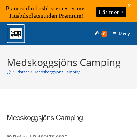
X
Planera din husbilssemester med
Läs mer >
Husbilsplatsguiden Premium!
Hoppa
till
Meny
0
innehållet
Medskoggsjöns Camping
>
Platser
>
Medskoggsjöns Camping
Medskoggsjöns Camping