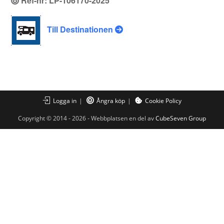
Ref-nr: LP-106170-2025
Till Destinationen
Logga in
Ångra köp
Cookie Policy
Copyright © 2014 - 2026 - Webbplatsen en del av
CubeSeven Group