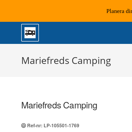
Planera di
Hoppa
till
innehållet
Mariefreds Camping
Mariefreds Camping
Ref-nr: LP-105501-1769