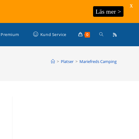
X
Läs mer >
Slå
Premium
Kund Service
0
på/av
>
Platser
>
Mariefreds Camping
webbplatssökning