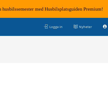
n husbilssemester med Husbilsplatsguiden Premium!
Logga in
Nyheter