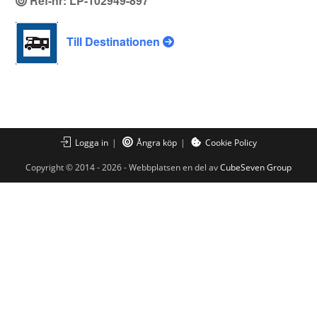
Ref-nr: LP-102949-897
Till Destinationen
Logga in
Ångra köp
Cookie Policy
Copyright © 2014 - 2026 - Webbplatsen en del av
CubeSeven Group