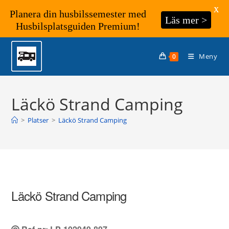
X
Planera din husbilssemester med
Läs mer >
Husbilsplatsguiden Premium!
Hoppa
till
Meny
0
innehållet
Läckö Strand Camping
>
Platser
>
Läckö Strand Camping
Läckö Strand Camping