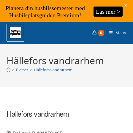
X
Planera din husbilssemester med
Läs mer >
Husbilsplatsguiden Premium!
Hoppa
till
Meny
0
innehållet
Hällefors vandrarhem
>
Platser
>
Hällefors vandrarhem
Hällefors vandrarhem