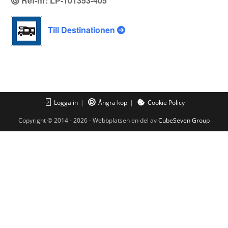
Ref-nr: LP-101353-405
Till Destinationen
Logga in
Ångra köp
Cookie Policy
Copyright © 2014 - 2026 - Webbplatsen en del av
CubeSeven Group