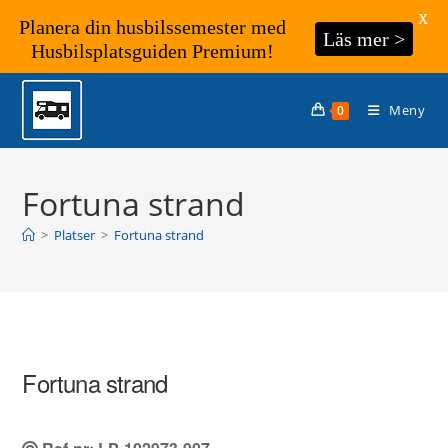
X
Planera din husbilssemester med
Läs mer >
Husbilsplatsguiden Premium!
Hoppa
till
Meny
0
innehållet
Fortuna strand
>
Platser
>
Fortuna strand
Fortuna strand