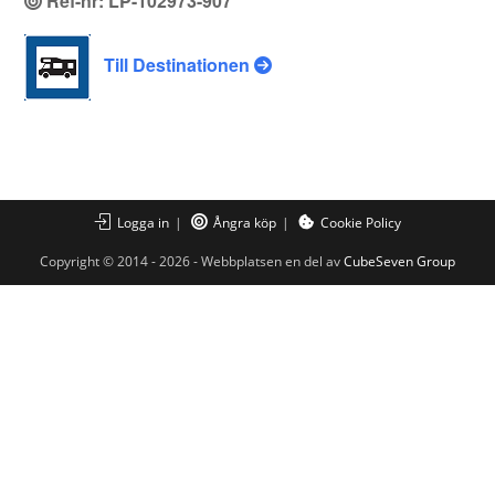
Ref-nr: LP-102973-907
Till Destinationen
Logga in
Ångra köp
Cookie Policy
Copyright © 2014 - 2026 - Webbplatsen en del av
CubeSeven Group