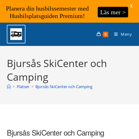
X
Planera din husbilssemester med
Läs mer >
Husbilsplatsguiden Premium!
Hoppa
till
Meny
0
innehållet
Bjursås SkiCenter och
Camping
>
Platser
>
Bjursås SkiCenter och Camping
Bjursås SkiCenter och Camping