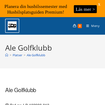
X
Planera din husbilssemester med
Läs mer >
Husbilsplatsguiden Premium!
Hoppa
till
Meny
0
innehållet
Ale Golfklubb
>
Platser
>
Ale Golfklubb
Ale Golfklubb