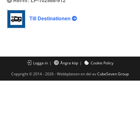
Ref-nr: LP-102988-912
Till Destinationen
Logga in
Ångra köp
Cookie Policy
Copyright © 2014 - 2026 - Webbplatsen en del av
CubeSeven Group