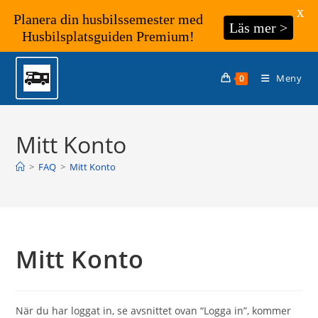
X
Planera din husbilssemester med
Läs mer >
Husbilsplatsguiden Premium!
Hoppa
till
Meny
0
innehållet
Mitt Konto
>
FAQ
>
Mitt Konto
Mitt Konto
När du har loggat in, se avsnittet ovan “Logga in”, kommer