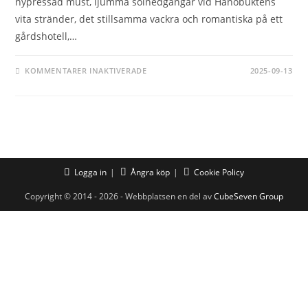
nypressad must, ljumma solnedgångar vid Hanöbuktens
vita stränder, det stillsamma vackra och romantiska på ett
gårdshotell,…
FÖR
KOMMENTARER INAKTIVERADE
2025-09-13
SKÖRDETID
PÅ
ÖSTERLEN
2025
Logga in
Ångra köp
Cookie Policy
Copyright © 2014 - 2026 - Webbplatsen en del av
CubeSeven Group