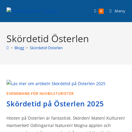
Hoppa
Planera din husbilssemester med
till
Läs mer >
Meny
0
Husbilsplatsguiden Premium!
innehållet
Skördetid Österlen
>
Blogg
>
Skördetid Österlen
EVENEMANG FÖR HUSBILSTURISTER
Skördetid på Österlen 2025
Hösten på Österlen är fantastisk. Skörden! Maten! Kulturen!
Hantverket! Odlingarna! Naturen! Mogna äpplen och