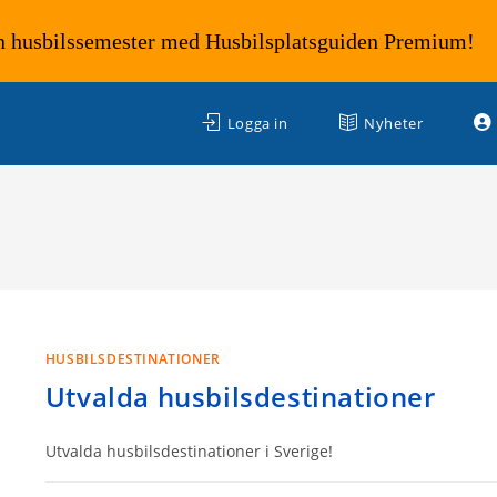
n husbilssemester med Husbilsplatsguiden Premium!
Logga in
Nyheter
HUSBILSDESTINATIONER
Utvalda husbilsdestinationer
Utvalda husbilsdestinationer i Sverige!