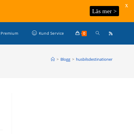
X
Läs mer >
Slå
Premium
Kund Service
0
på/av
>
Blogg
>
husbilsdestinationer
webbplatssökning