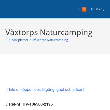
Hoppa
Planera din husbilssemester med
till
Läs mer >
Meny
0
Husbilsplatsguiden Premium!
innehållet
Våxtorps Naturcamping
>
Ställplatser
>
Våxtorps Naturcamping
Info om öppettider, tillgänglighet och priser
Ref-nr: HP-106568-2195