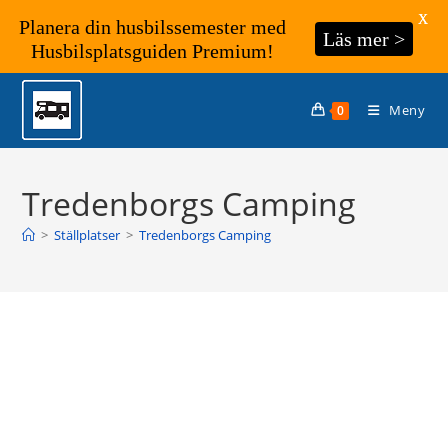
X
Planera din husbilssemester med
Läs mer >
Husbilsplatsguiden Premium!
Hoppa
till
Meny
0
innehållet
Tredenborgs Camping
>
Ställplatser
>
Tredenborgs Camping