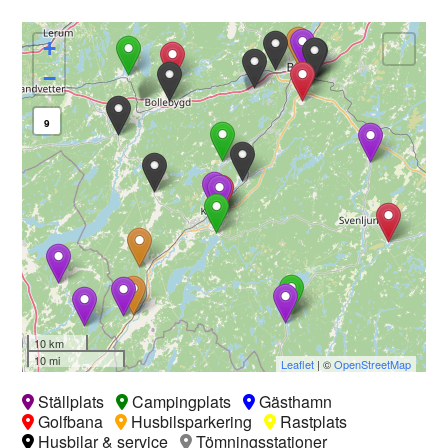
+
−
9
10 km
10 mi
Leaflet
| ©
OpenStreetMap
Ställplats
Campingplats
Gästhamn
Golfbana
Husbilsparkering
Rastplats
Husbilar & service
Tömningsstationer