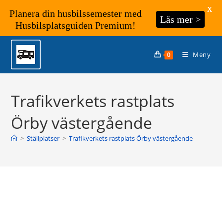
X
Planera din husbilssemester med
Läs mer >
Husbilsplatsguiden Premium!
Hoppa
till
Meny
0
innehållet
Trafikverkets rastplats
Örby västergående
>
Ställplatser
>
Trafikverkets rastplats Örby västergående