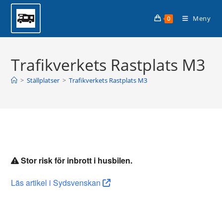
Hoppa
Planera din husbilssemester med
till
Läs mer >
Meny
0
Husbilsplatsguiden Premium!
innehållet
Trafikverkets Rastplats M3
>
Ställplatser
>
Trafikverkets Rastplats M3
Stor risk för inbrott i husbilen.
Läs artikel i Sydsvenskan