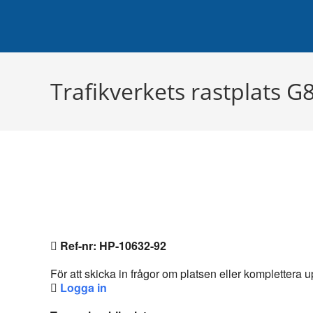
Hoppa
Planera di
till
innehållet
Trafikverkets rastplats G
Ref-nr: HP-10632-92
För att skicka in frågor om platsen eller komplettera
Logga in