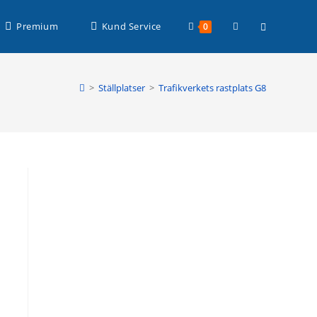
Läs mer >
Slå
Premium
Kund Service
0
på/av
>
Ställplatser
>
Trafikverkets rastplats G8
webbplatssöknin