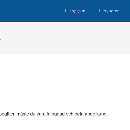
n husbilssemester med Husbilsplatsguiden Premium!
Logga in
Nyheter
8
 uppgifter, måste du vara inloggad och betalande kund.