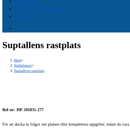
Kund Service
panel.
Snabbgenväg till webbsidor
Nyheter
Suptallens rastplats
Hem
>
Ställplatser
>
Suptallens rastplats
Ref-nr: HP-101031-277
För att skicka in frågor om platsen eller komplettera uppgifter, måste du var