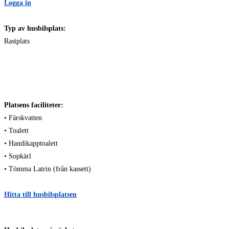
Logga in
Typ av husbilsplats:
Rastplats
Platsens faciliteter:
• Färskvatten
• Toalett
• Handikapptoalett
• Sopkärl
• Tömma Latrin (från kassett)
Hitta till husbilsplatsen