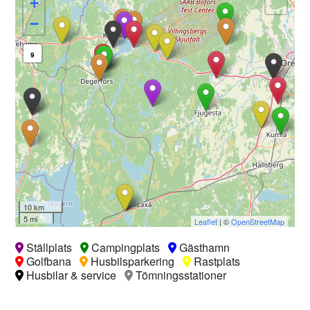
+
−
9
10 km
5 mi
Leaflet
| ©
OpenStreetMap
Ställplats
Campingplats
Gästhamn
Golfbana
Husbilsparkering
Rastplats
Husbilar & service
Tömningsstationer