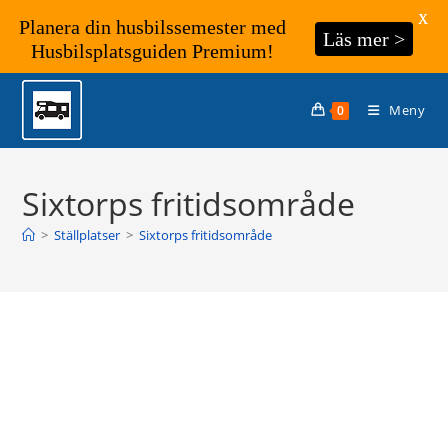
X
Planera din husbilssemester med
Läs mer >
Husbilsplatsguiden Premium!
Hoppa
till
Meny
0
innehållet
Sixtorps fritidsområde
>
Ställplatser
>
Sixtorps fritidsområde