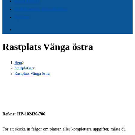
Kund Service
panel.
Snabbgenväg till webbsidor
Nyheter
Rastplats Vänga östra
Hem
>
Ställplatser
>
Rastplats Vänga östra
Ref-nr: HP-102436-706
För att skicka in frågor om platsen eller komplettera uppgifter, måste du