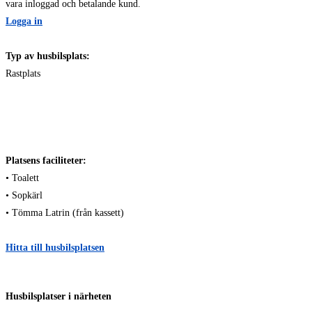
vara inloggad och betalande kund.
Logga in
Typ av husbilsplats:
Rastplats
Platsens faciliteter:
• Toalett
• Sopkärl
• Tömma Latrin (från kassett)
Hitta till husbilsplatsen
Husbilsplatser i närheten