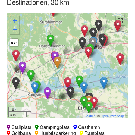
Destinationen, 30 km
+
−
9.25
10 km
5 mi
Leaflet
| ©
OpenStreetMap
Ställplats
Campingplats
Gästhamn
Golfbana
Husbilsparkering
Rastplats