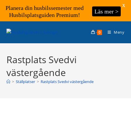
X
Planera din husbilssemester med
Läs mer >
Husbilsplatsguiden Premium!
Hoppa
till
Meny
0
innehållet
Rastplats Svedvi
västergående
>
Ställplatser
>
Rastplats Svedvi västergående