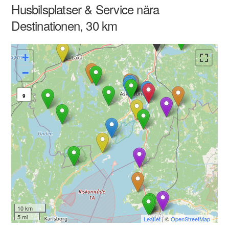
Husbilsplatser & Service nära
Destinationen, 30 km
+
−
9
10 km
5 mi
Leaflet
| ©
OpenStreetMap