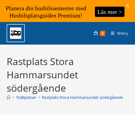
X
Planera din husbilssemester med
Läs mer >
Husbilsplatsguiden Premium!
Hoppa
till
Meny
0
innehållet
Rastplats Stora
Hammarsundet
södergående
>
Ställplatser
>
Rastplats Stora Hammarsundet södergående