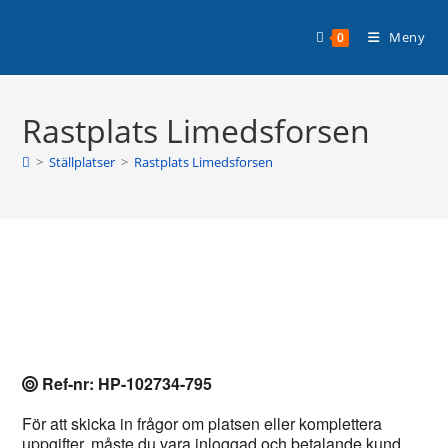
Hoppa
Planera din husbilssemester med
till
Läs mer >
Meny
0
Husbilsplatsguiden Premium!
innehållet
Rastplats Limedsforsen
>
Ställplatser
>
Rastplats Limedsforsen
Ref-nr: HP-102734-795
För att skicka in frågor om platsen eller komplettera
uppgifter, måste du vara inloggad och betalande kund.