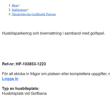
search
Hem
>
panel.
Ställplatser
>
Örnsköldsviks Golfklubb Puttom
Husbilsparkering och övernattning i samband med golfspel.
Ref-nr: HP-103853-1223
För att skicka in frågor om platsen eller komplettera uppgifter
Logga in
Typ av husbilsplats:
Husbilsplats vid Golfbana