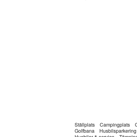
Ställplats
Campingplats
G
Golfbana
Husbilsparkeri
Husbilar & service
Tömning