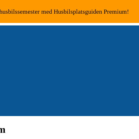
 husbilssemester med Husbilsplatsguiden Premium!
om