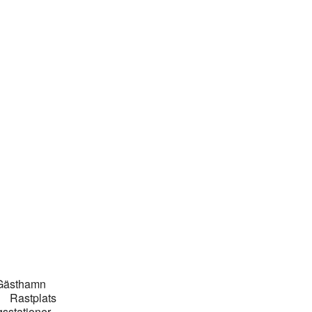
ästhamn
ng
Rastplats
sstationer