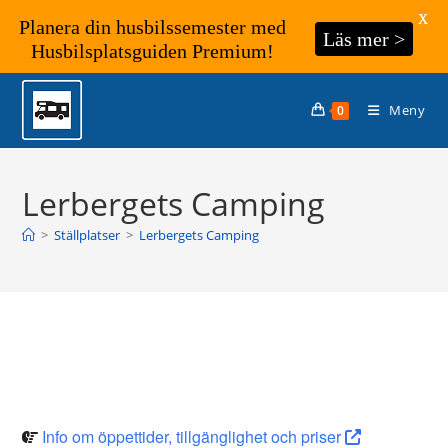
X
Planera din husbilssemester med
Läs mer >
Husbilsplatsguiden Premium!
Hoppa
till
Meny
0
innehållet
Lerbergets Camping
>
Ställplatser
>
Lerbergets Camping
Info om öppettider, tillgänglighet och priser