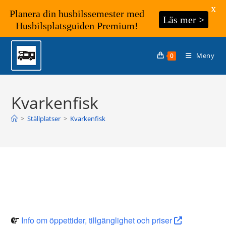
X
Planera din husbilssemester med
Läs mer >
Husbilsplatsguiden Premium!
Hoppa
till
Meny
0
innehållet
Kvarkenfisk
>
Ställplatser
>
Kvarkenfisk
Info om öppettider, tillgänglighet och priser