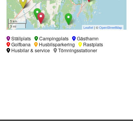
5 km
3 mi
Leaflet
| ©
OpenStreetMap
Ställplats
Campingplats
Gästhamn
Golfbana
Husbilsparkering
Rastplats
Husbilar & service
Tömningsstationer
Logga in
Ångra köp
Cookie Policy