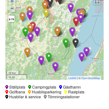
+
−
8.75
10 km
10 mi
Leaflet
| ©
OpenStreetMap
Ställplats
Campingplats
Gästhamn
Golfbana
Husbilsparkering
Rastplats
Husbilar & service
Tömningsstationer