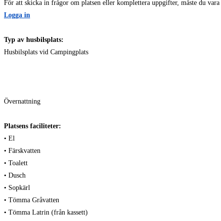
För att skicka in frågor om platsen eller komplettera uppgifter, måste du var
Logga in
Typ av husbilsplats:
Husbilsplats vid Campingplats
Övernattning
Platsens faciliteter:
• El
• Färskvatten
• Toalett
• Dusch
• Sopkärl
• Tömma Gråvatten
• Tömma Latrin (från kassett)