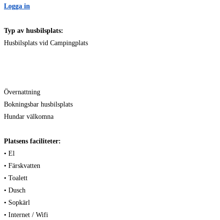
Logga in
Typ av husbilsplats:
Husbilsplats vid Campingplats
Övernattning
Bokningsbar husbilsplats
Hundar välkomna
Platsens faciliteter:
• El
• Färskvatten
• Toalett
• Dusch
• Sopkärl
• Internet / Wifi