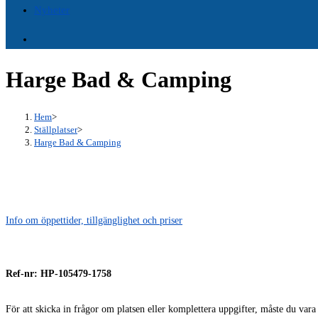
Nyheter
Harge Bad & Camping
Hem
>
Ställplatser
>
Harge Bad & Camping
Info om öppettider, tillgänglighet och priser
Ref-nr: HP-105479-1758
För att skicka in frågor om platsen eller komplettera uppgifter, måste du var