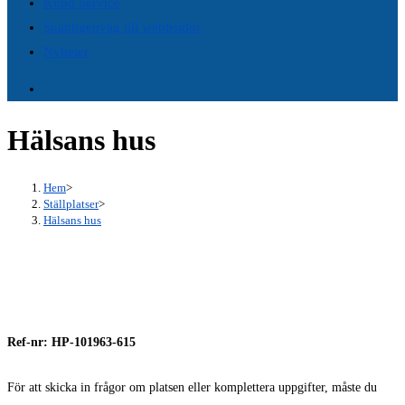
Kund Service
panel.
Snabbgenväg till webbsidor
Nyheter
Hälsans hus
Hem
>
Ställplatser
>
Hälsans hus
Ref-nr: HP-101963-615
För att skicka in frågor om platsen eller komplettera uppgifter, måste du