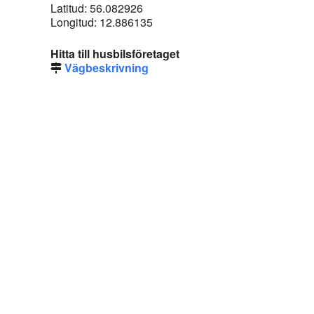
Latitud: 56.082926
Longitud: 12.886135
Hitta till husbilsföretaget
Vägbeskrivning
Copyright © 2014 - 2026 - Webbplatsen en del av
CubeSeven Group