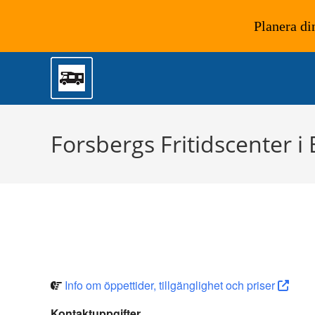
Planera di
Hoppa
till
innehållet
Forsbergs Fritidscenter i 
Info om öppettider, tillgänglighet och priser
Kontaktuppgifter