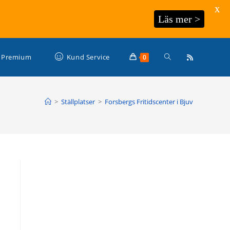
X
Läs mer >
Slå
Premium
Kund Service
0
på/av
>
Ställplatser
>
Forsbergs Fritidscenter i Bjuv
webbplatssökning