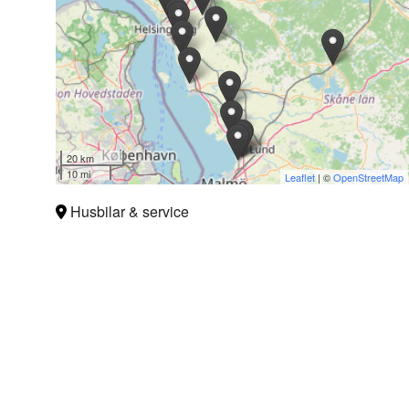
20 km
10 mi
Leaflet
| ©
OpenStreetMap
Husbilar & service