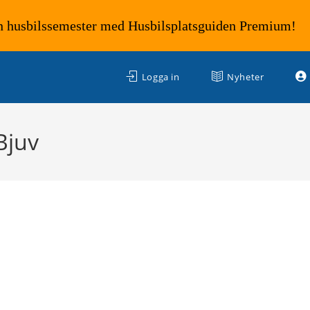
n husbilssemester med Husbilsplatsguiden Premium!
Logga in
Nyheter
Bjuv