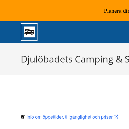
Planera di
Hoppa
till
innehållet
Djulöbadets Camping & 
Info om öppettider, tillgänglighet och priser