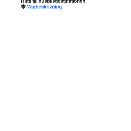
Hitta till husbilsdestinationen
Vägbeskrivning