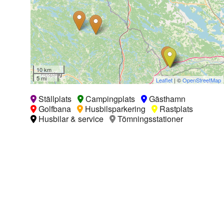
10 km
5 mi
Leaflet
| ©
OpenStreetMap
Ställplats
Campingplats
Gästhamn
Golfbana
Husbilsparkering
Rastplats
Husbilar & service
Tömningsstationer