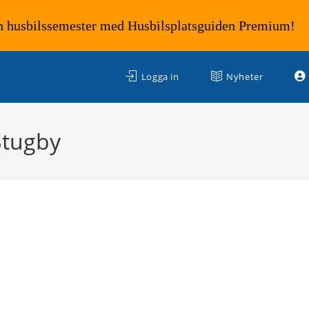
n husbilssemester med Husbilsplatsguiden Premium!
Logga in
Nyheter
Stugby