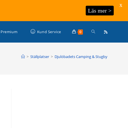
X
Läs mer >
Slå
Premium
Kund Service
0
på/av
>
Ställplatser
>
Djulöbadets Camping & Stugby
webbplatssökning