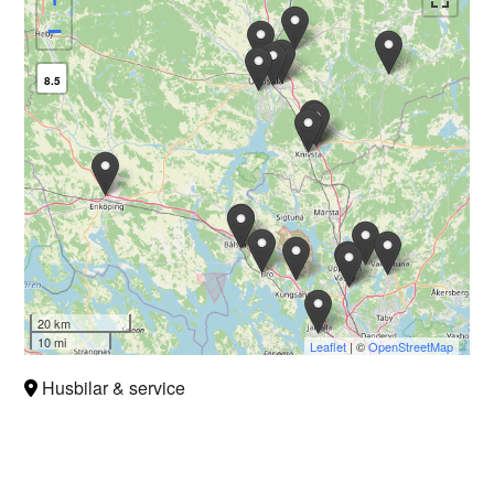
−
8.5
20 km
10 mi
Leaflet
| ©
OpenStreetMap
Husbilar & service