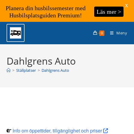
X
Planera din husbilssemester med
Läs mer >
Husbilsplatsguiden Premium!
Hoppa
till
Meny
0
innehållet
Dahlgrens Auto
>
Ställplatser
>
Dahlgrens Auto
Info om öppettider, tillgänglighet och priser