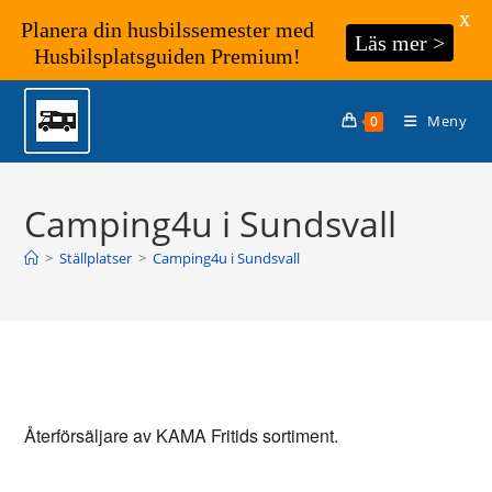
X
Planera din husbilssemester med
Läs mer >
Husbilsplatsguiden Premium!
Hoppa
till
Meny
0
innehållet
Camping4u i Sundsvall
>
Ställplatser
>
Camping4u i Sundsvall
Återförsäljare av KAMA Fritids sortiment.