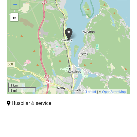
−
12
1 km
1 mi
Leaflet
| ©
OpenStreetMap
Husbilar & service