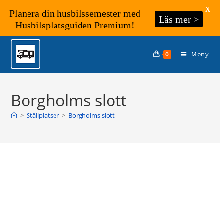
X
Planera din husbilssemester med
Läs mer >
Husbilsplatsguiden Premium!
Hoppa
till
Meny
0
innehållet
Borgholms slott
>
Ställplatser
>
Borgholms slott