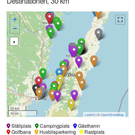
Destinationen, 30 km
+
−
9
10 km
10 mi
Leaflet
| ©
OpenStreetMap
Ställplats
Campingplats
Gästhamn
Golfbana
Husbilsparkering
Rastplats