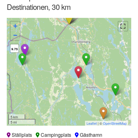
Destinationen, 30 km
+
−
9.75
5 km
5 mi
Leaflet
| ©
OpenStreetMap
Ställplats
Campingplats
Gästhamn