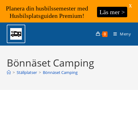
X
Planera din husbilssemester med
Läs mer >
Husbilsplatsguiden Premium!
Hoppa
till
Meny
0
innehållet
Bönnäset Camping
>
Ställplatser
>
Bönnäset Camping