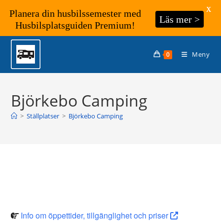
X
Planera din husbilssemester med
Läs mer >
Husbilsplatsguiden Premium!
Hoppa
till
Meny
0
innehållet
Björkebo Camping
>
Ställplatser
>
Björkebo Camping
Info om öppettider, tillgänglighet och priser