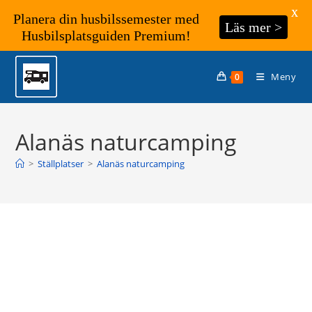
X
Planera din husbilssemester med
Läs mer >
Husbilsplatsguiden Premium!
Hoppa
till
Meny
0
innehållet
Alanäs naturcamping
>
Ställplatser
>
Alanäs naturcamping