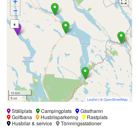
+
−
9
10 km
5 mi
Leaflet
| ©
OpenStreetMap
Ställplats
Campingplats
Gästhamn
Golfbana
Husbilsparkering
Rastplats
Husbilar & service
Tömningsstationer