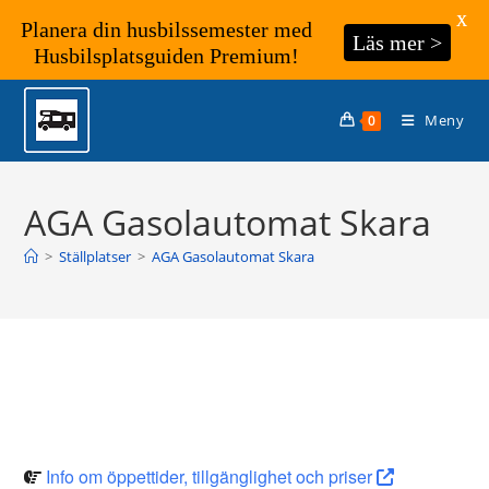
X
Planera din husbilssemester med
Läs mer >
Husbilsplatsguiden Premium!
Hoppa
till
Meny
0
innehållet
AGA Gasolautomat Skara
>
Ställplatser
>
AGA Gasolautomat Skara
Info om öppettider, tillgänglighet och priser