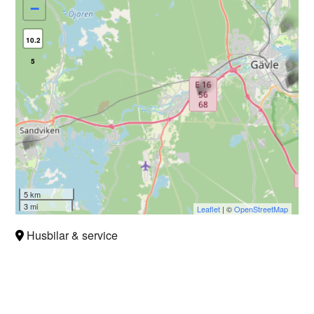
−
10.2
5
5 km
3 mi
Leaflet
| ©
OpenStreetMap
Husbilar & service