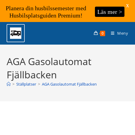
X
Planera din husbilssemester med
Läs mer >
Husbilsplatsguiden Premium!
Hoppa
till
Meny
0
innehållet
AGA Gasolautomat
Fjällbacken
>
Ställplatser
>
AGA Gasolautomat Fjällbacken